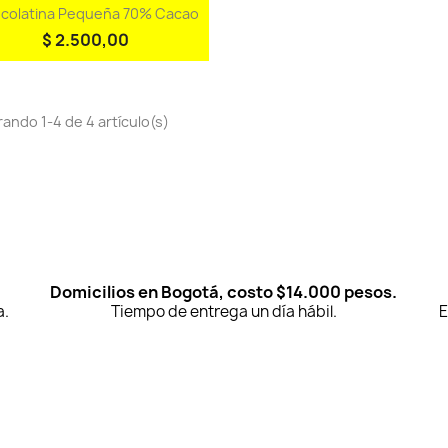
Vista rápida

colatina Pequeña 70% Cacao
$ 2.500,00
ando 1-4 de 4 artículo(s)
Domicilios en Bogotá, costo $14.000 pesos.
a.
Tiempo de entrega un día hábil.
E