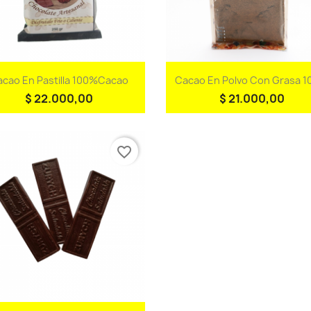
Vista rápida
Vista rápida


acao En Pastilla 100%Cacao
Cacao En Polvo Con Grasa 
$ 22.000,00
$ 21.000,00
favorite_border